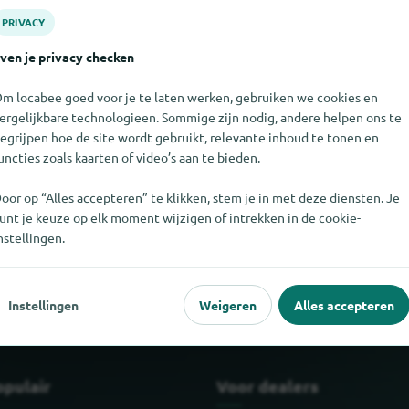
PRIVACY
ven je privacy checken
m locabee goed voor je te laten werken, gebruiken we cookies en
ergelijkbare technologieen. Sommige zijn nodig, andere helpen ons te
egrijpen hoe de site wordt gebruikt, relevante inhoud te tonen en
uncties zoals kaarten of video’s aan te bieden.
oor op “Alles accepteren” te klikken, stem je in met deze diensten. Je
unt je keuze op elk moment wijzigen of intrekken in de cookie-
t vinden. Als u weet waar Smart Deco te vinden is, zouden we het 
nstellingen.
Instellingen
Weigeren
Alles accepteren
opulair
Voor dealers