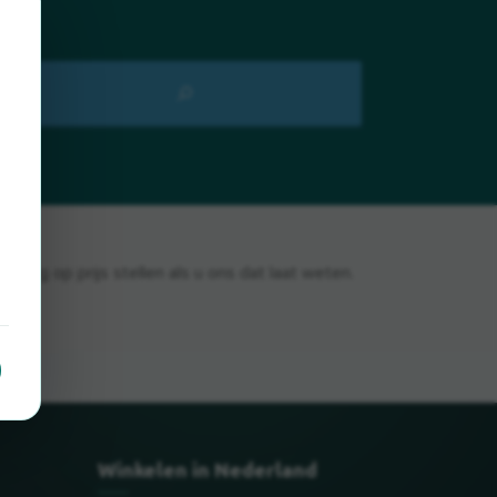
erg op prijs stellen als u ons dat laat weten.
Winkelen in Nederland