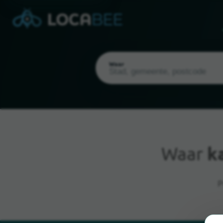
Waar
Waar
k
Huidige locatie
P