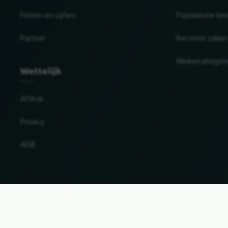
Feiten en cijfers
Populairste ke
Partner
Recente zaken
Winkelcategor
Wettelijk
Afdruk
Privacy
AGB
Land en taal wijzigen