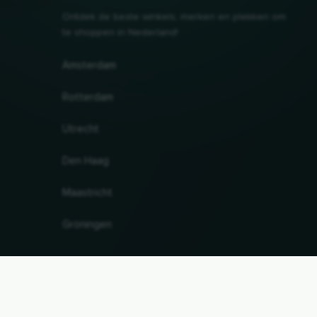
Ontdek de beste winkels, merken en plekken om
te shoppen in Nederland!
Amsterdam
Rotterdam
Utrecht
Den Haag
Maastricht
Gröningen