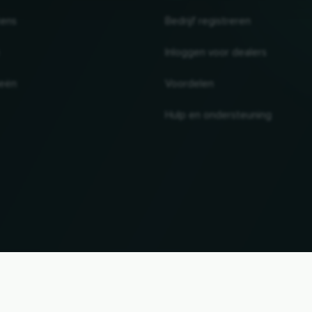
tens
Bedrijf registreren
Inloggen voor dealers
ieën
Voordelen
Hulp en ondersteuning
UP