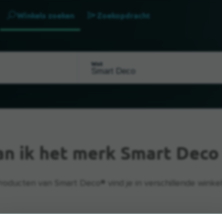
Winkels zoeken
Zoekopdracht
Wat
an ik het merk Smart Deco
roducten van Smart Deco® vind je in verschillende winkel