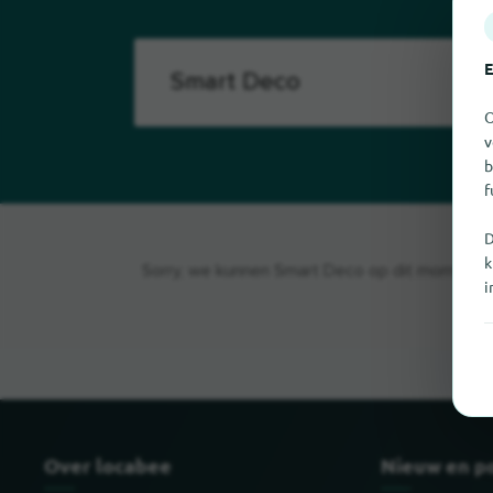
E
O
v
b
f
D
k
Sorry, we kunnen Smart Deco op dit moment nie
i
Over locabee
Nieuw en p