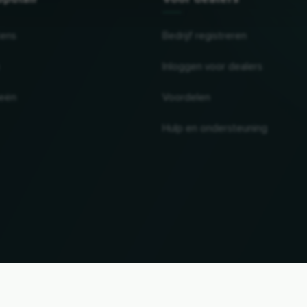
tens
Bedrijf registreren
Inloggen voor dealers
ieën
Voordelen
Hulp en ondersteuning