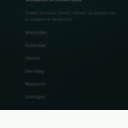
Ontdek de beste winkels, merken en plekken om
te shoppen in Nederland!
Amsterdam
Rotterdam
Utrecht
Den Haag
Maastricht
Gröningen