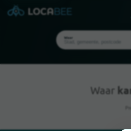
Waar
Waar
ka
Huidige locatie
Pr