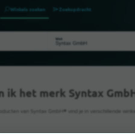
Winkels zoeken
Zoekopdracht
Wat
n ik het merk Syntax Gmb
oducten van Syntax GmbH® vind je in verschillende winke