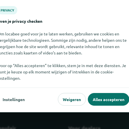
PRIVACY
ven je privacy checken
m locabee goed voor je te laten werken, gebruiken we cookies en
ergelijkbare technologieen. Sommige zijn nodig, andere helpen ons te
egrijpen hoe de site wordt gebruikt, relevante inhoud te tonen en
uncties zoals kaarten of video’s aan te bieden.
oor op “Alles accepteren” te klikken, stem je in met deze diensten. Je
niet vinden. Als u weet waar Syntax GmbH te vinden is, zouden we
unt je keuze op elk moment wijzigen of intrekken in de cookie-
weten.
nstellingen.
Instellingen
Weigeren
Alles accepteren
opulair
Voor dealers