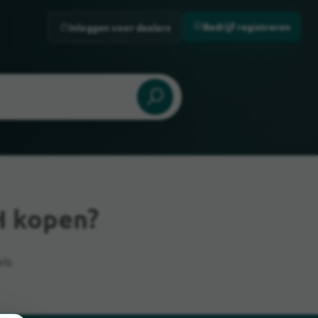
Bedrijf registreren
Inloggen voor dealers
H kopen?
ls.