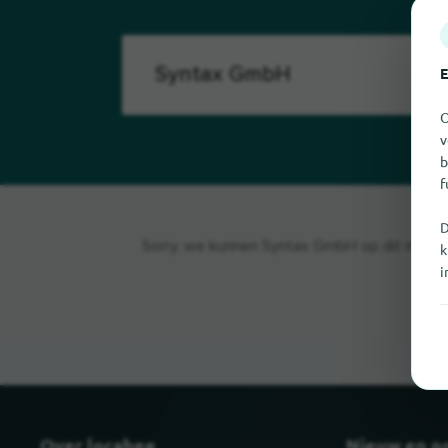
E
O
v
b
f
D
Sorry, we kunnen Syntax GmbH op dit moment 
k
i
Over locabee
Nieuw en p