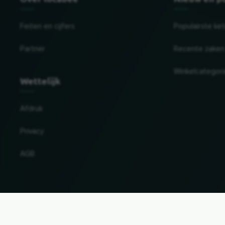
Feiten en cijfers
Populairste ke
Partner
Recente zaken
Winkelcategor
Wettelijk
Afdruk
Privacy
AGB
Land en taal wijzigen