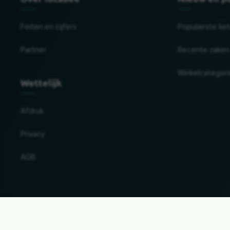
Feiten en cijfers
Populairste ke
Partner
Recente zaken
Winkelcategor
Wettelijk
Afdruk
Privacy
AGB
Land en taal wijzigen