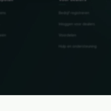
tens
Bedrijf registreren
Inloggen voor dealers
ieën
Voordelen
Hulp en ondersteuning