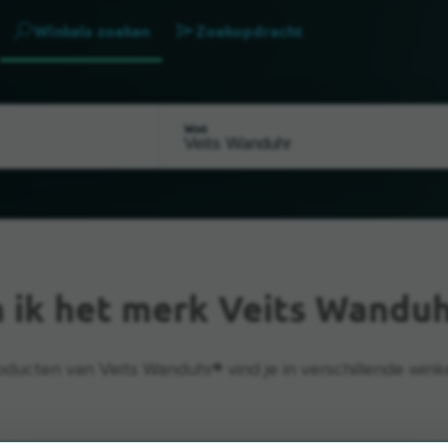
Winkels zoeken
Zoekopdracht
Wat
 ik het merk Veits Wandu
oducten van Veits Wanduhr® vind je in verschillende winke