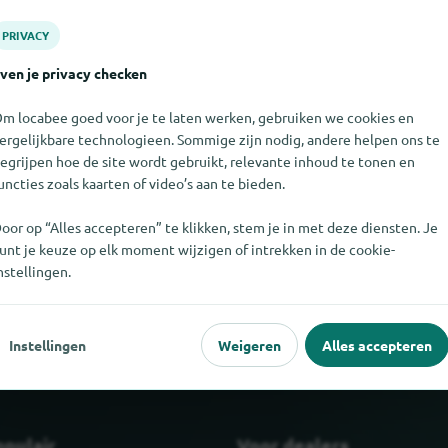
PRIVACY
ven je privacy checken
m locabee goed voor je te laten werken, gebruiken we cookies en
ergelijkbare technologieen. Sommige zijn nodig, andere helpen ons te
egrijpen hoe de site wordt gebruikt, relevante inhoud te tonen en
uncties zoals kaarten of video’s aan te bieden.
oor op “Alles accepteren” te klikken, stem je in met deze diensten. Je
niet vinden. Als u weet waar Veits Wanduhr te vinden is, zouden 
unt je keuze op elk moment wijzigen of intrekken in de cookie-
weten.
nstellingen.
Instellingen
Weigeren
Alles accepteren
opulair
Voor dealers