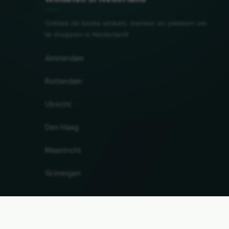
Ontdek de beste winkels, merken en plekken om
te shoppen in Nederland!
Amsterdam
Rotterdam
Utrecht
Den Haag
Maastricht
Gröningen