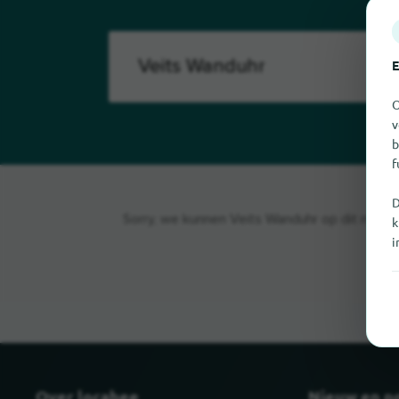
E
O
v
b
f
D
Sorry, we kunnen Veits Wanduhr op dit moment 
k
i
Over locabee
Nieuw en p