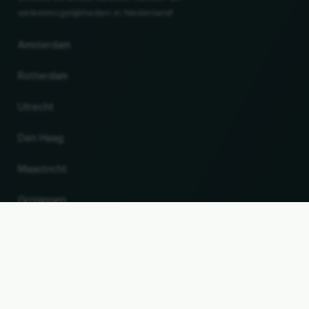
winkelmogelijkheden in Nederland!
Amsterdam
Rotterdam
Utrecht
Den Haag
Maastricht
Gröningen
UP
Land en taal wijzigen
© 2026, Wogibtswas / Locabee. Alle merknamen en handelsmerken zijn eigendom