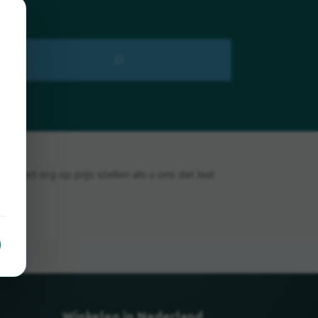
 het erg op prijs stellen als u ons dat laat
Winkelen in Nederland