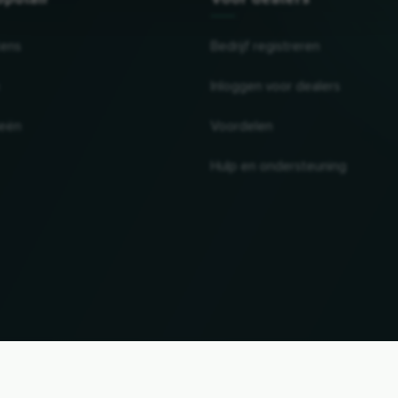
tens
Bedrijf registreren
Inloggen voor dealers
ieën
Voordelen
Hulp en ondersteuning