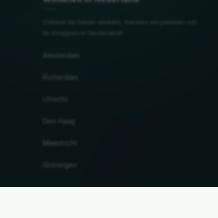
Ontdek de beste winkels, merken en plekken om
te shoppen in Nederland!
Amsterdam
Rotterdam
Utrecht
Den Haag
Maastricht
Gröningen