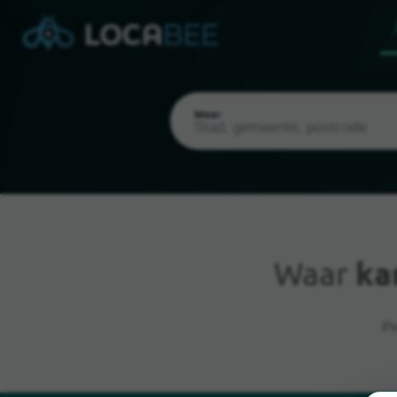
Waar
Waar
ka
Huidige locatie
Pr