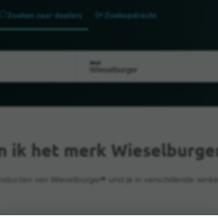
Zoeken naar dealers
Zoekopdracht
Wat
n ik het merk Wieselburge
oducten van Wieselburger® vind je in verschillende winke