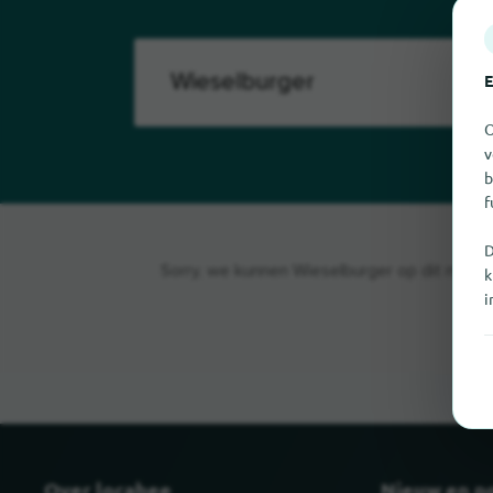
E
O
v
b
f
D
Sorry, we kunnen Wieselburger op dit moment
k
i
Over locabee
Nieuw en p