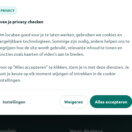
PRIVACY
ven je privacy checken
m locabee goed voor je te laten werken, gebruiken we cookies en
ergelijkbare technologieen. Sommige zijn nodig, andere helpen ons te
egrijpen hoe de site wordt gebruikt, relevante inhoud te tonen en
uncties zoals kaarten of video’s aan te bieden.
oor op “Alles accepteren” te klikken, stem je in met deze diensten. Je
 niet vinden. Als u weet waar Wieselburger te vinden is, zouden we
unt je keuze op elk moment wijzigen of intrekken in de cookie-
weten.
nstellingen.
Instellingen
Weigeren
Alles accepteren
opulair
Voor dealers