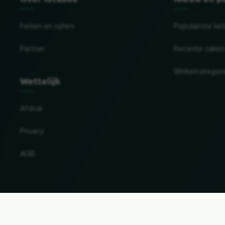
Feiten en cijfers
Populairste ke
Partner
Recente zaken
Winkelcategor
Wettelijk
Afdruk
Privacy
AGB
Land en taal wijzigen