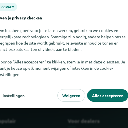
PRIVACY
ven je privacy checken
m locabee goed voor je te laten werken, gebruiken we cookies en
ergelijkbare technologieen. Sommige zijn nodig, andere helpen ons te
egrijpen hoe de site wordt gebruikt, relevante inhoud te tonen en
uncties zoals kaarten of video’s aan te bieden.
oor op “Alles accepteren” te klikken, stem je in met deze diensten. Je
unt je keuze op elk moment wijzigen of intrekken in de cookie-
t vinden. Als u weet waar WILL.I.AM te vinden is, zouden we het e
nstellingen.
Instellingen
Weigeren
Alles accepteren
opulair
Voor dealers