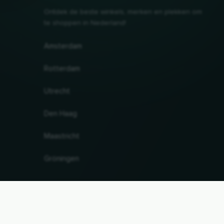
Ontdek de beste winkels, merken en plekken om
te shoppen in Nederland!
Amsterdam
Rotterdam
Utrecht
Den Haag
Maastricht
Gröningen