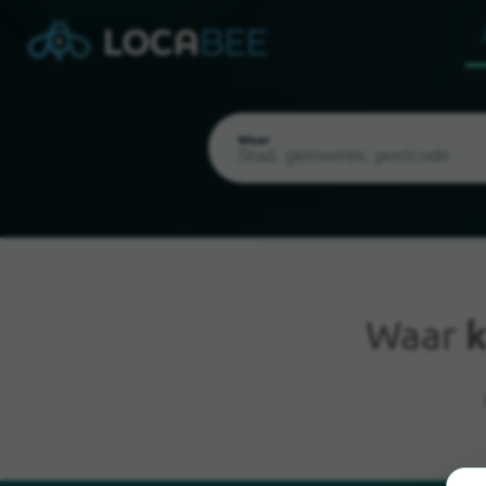
Waar
Waar
k
Huidige locatie