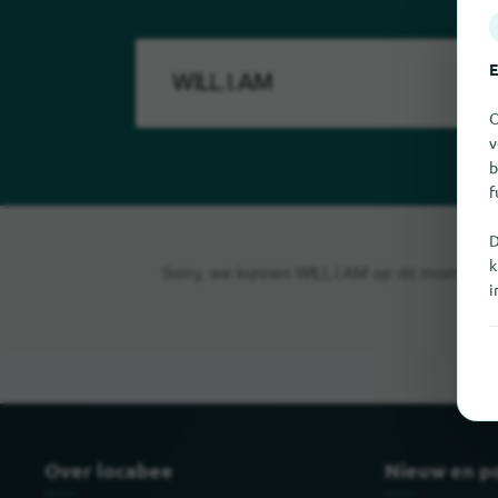
E
O
v
b
f
D
k
Sorry, we kunnen WILL.I.AM op dit moment nie
i
Over locabee
Nieuw en p