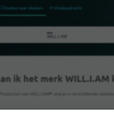
Zoeken naar dealers
Zoekopdracht
Wat
an ik het merk WILL.I.AM
Producten van WILL.I.AM® vind je in verschillende winkels