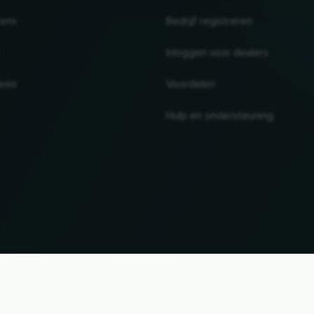
tens
Bedrijf registreren
Inloggen voor dealers
ieën
Voordelen
Hulp en ondersteuning
UP