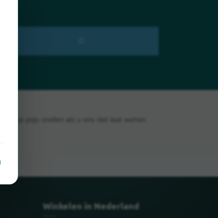
rg op prijs stellen als u ons dat laat weten.
Winkelen in Nederland