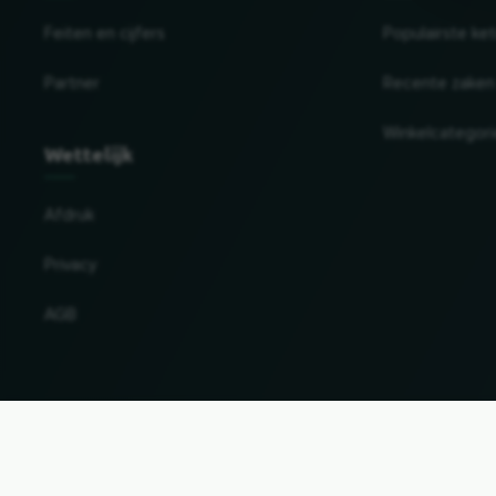
Feiten en cijfers
Populairste ke
Partner
Recente zaken
Winkelcategor
Wettelijk
Afdruk
Privacy
AGB
Land en taal wijzigen