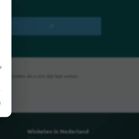
e
rijs stellen als u ons dat laat weten.
Winkelen in Nederland