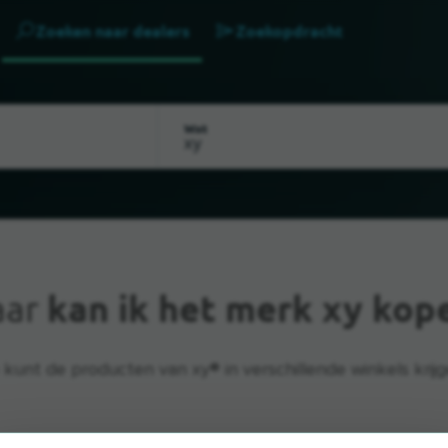
Zoeken naar dealers
Zoekopdracht
Wat
aar
kan ik het merk xy kop
 kunt de producten van xy® in verschillende winkels krijg