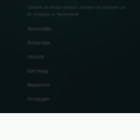
Ontdek de beste winkels, merken en plekken om
te shoppen in Nederland!
Amsterdam
Rotterdam
Utrecht
Den Haag
Maastricht
Gröningen