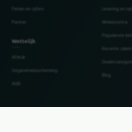
Feiten en cijfers
Levering en op
Partner
Winkelcentra
Populairste ke
Wettelijk
Recente zaken
Afdruk
Dealercategor
Gegevensbescherming
Blog
AGB
Land en taal wijzigen