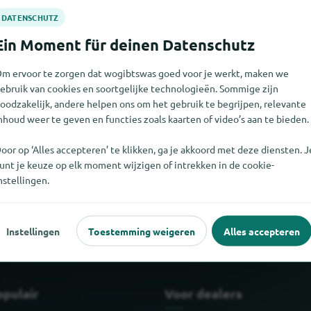
m ervoor te zorgen dat wogibtswas goed voor je werkt, maken we
ebruik van cookies en soortgelijke technologieën. Sommige zijn
oodzakelijk, andere helpen ons om het gebruik te begrijpen, relevante
nhoud weer te geven en functies zoals kaarten of video’s aan te bieden.
oor op ‘Alles accepteren’ te klikken, ga je akkoord met deze diensten. J
unt je keuze op elk moment wijzigen of intrekken in de cookie-
t vinden. Als u weet waar xy te vinden is, zouden we het erg op p
nstellingen.
Instellingen
Toestemming weigeren
Alles accepteren
opulair
Voor dealers