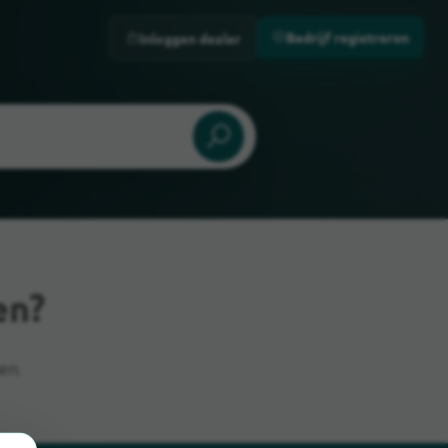
Bedrijf registreren
Inloggen dealer
en?
en.