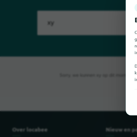
O
g
n
i
D
k
Sorry, we kunnen xy op dit moment nie
i
Over locabee
Nieuw en p