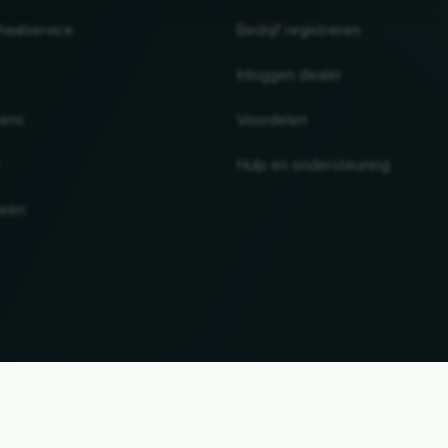
haalservice
Bedrijf registreren
Inloggen dealer
tens
Voordelen
Hulp en ondersteuning
ieën
UP