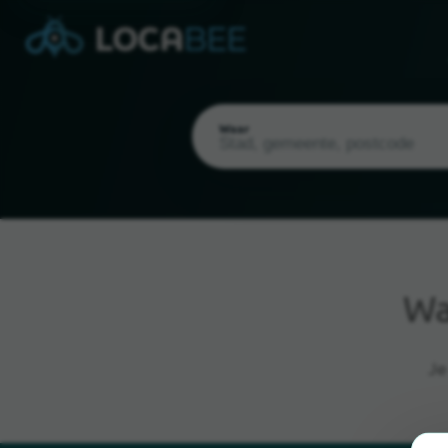
Waar
W
Huidige locatie
Je